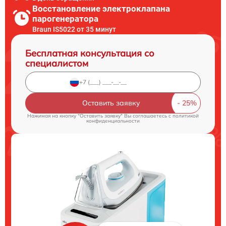
Восстановление электроклапана
парогенератора
Braun IS5022 от 35 минут
Бесплатная консультация со
специалистом
Оставить заявку
Нажимая на кнопку "Оставить заявку" Вы соглашаетесь c
политикой
конфиденциальности