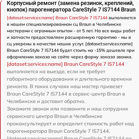
Корпусный ремонт (замена резинок, креплений,
кнопок) парогенератора CareStyle 7 IS7144 Braun
[dataset:services:name] Braun CareStyle 7 IS7144
выполняется
в нашем специализированном сц Braun в Челябинске
мастерами с огромным опытом - от 5 лет. На все виды работ
и запчасти предоставляем расширенную гарантию - мы в
сц уверены в качестве наших услуг. [dataset:services:name]
Braun CareStyle 7 IS7144 будет стоить на -15% дешевле при
оформлении заказа на сайте через форму заказа звонка.
[dataset:services:name] Braun CareStyle 7 IS7144
выполняется на выезде, если не требует
габаритного оборудования и длительного времени
ремонта. В таких случаях наш мастер привезет
Braun CareStyle 7 IS7144 в сервис-центр Braun в
Челябинске и доставит обратно.
Закажите звонок или позвоните и наш сотрудник
сервисного центра Braun в Челябинске
проконсультирует и определит стоимость работ над
парогенератора Braun CareStyle 7 IS7144.
[dataset:services:name] Braun CareStyle 7 IS7144 по