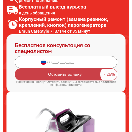
ремонт по желанию
Бесплатный выезд курьера
в день обращения
Корпусный ремонт (замена резинок,
креплений, кнопок) парогенератора
Braun CareStyle 7 IS7144 от 35 минут
Бесплатная консультация со
специалистом
Оставить заявку
Нажимая на кнопку "Оставить заявку" Вы соглашаетесь c
политикой
конфиденциальности