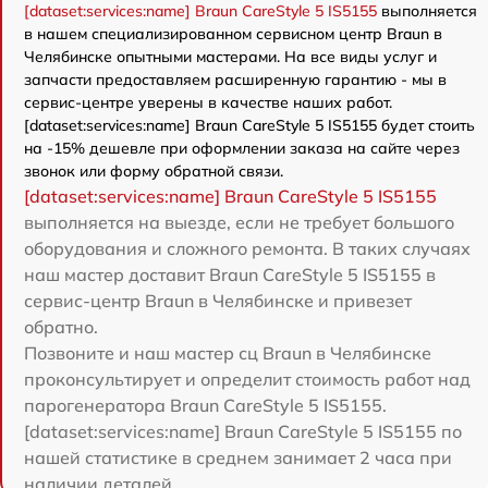
[dataset:services:name] Braun CareStyle 5 IS5155
выполняется
в нашем специализированном сервисном центр Braun в
Челябинске опытными мастерами. На все виды услуг и
запчасти предоставляем расширенную гарантию - мы в
сервис-центре уверены в качестве наших работ.
[dataset:services:name] Braun CareStyle 5 IS5155 будет стоить
на -15% дешевле при оформлении заказа на сайте через
звонок или форму обратной связи.
[dataset:services:name] Braun CareStyle 5 IS5155
выполняется на выезде, если не требует большого
оборудования и сложного ремонта. В таких случаях
наш мастер доставит Braun CareStyle 5 IS5155 в
сервис-центр Braun в Челябинске и привезет
обратно.
Позвоните и наш мастер сц Braun в Челябинске
проконсультирует и определит стоимость работ над
парогенератора Braun CareStyle 5 IS5155.
[dataset:services:name] Braun CareStyle 5 IS5155 по
нашей статистике в среднем занимает 2 часа при
наличии деталей.