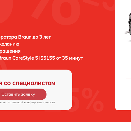
ратора Braun до 3 лет
 желанию
бращения
Braun CareStyle 5 IS5155 от 35 минут
я со специалистом
Оставить заявку
есь c
политикой конфиденциальности