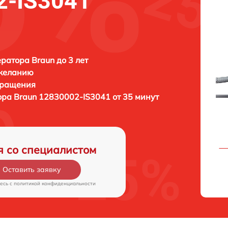
2-IS3041
ратора Braun до 3 лет
 желанию
бращения
ора
Braun 12830002-IS3041 от 35 минут
я со специалистом
Оставить заявку
есь c
политикой конфиденциальности