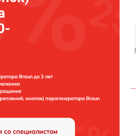
а
0-
ратора Braun до 3 лет
 желанию
бращения
креплений, кнопок) парогенератора
Braun
я со специалистом