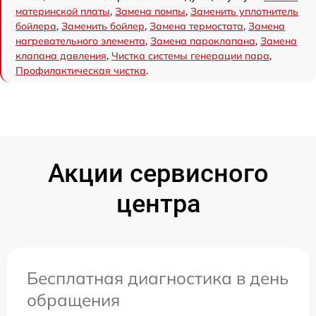
материнской платы
,
Замена помпы
,
Заменить уплотнитель
бойлера
,
Заменить бойлер
,
Замена термостата
,
Замена
нагревательного элемента
,
Замена пароклапана
,
Замена
клапана давления
,
Чистка системы генерации пара
,
Профилактическая чистка
.
Акции сервисного
центра
Бесплатная диагностика в день
обращения