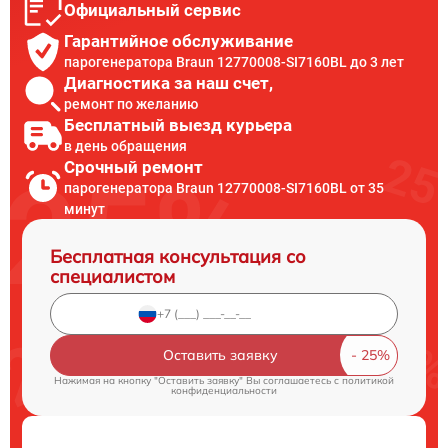
Официальный сервис
Гарантийное обслуживание
парогенератора Braun 12770008-SI7160BL до 3 лет
Диагностика за наш счет,
ремонт по желанию
Бесплатный выезд курьера
в день обращения
Срочный ремонт
парогенератора Braun 12770008-SI7160BL от 35
минут
Бесплатная консультация со
специалистом
Оставить заявку
Нажимая на кнопку "Оставить заявку" Вы соглашаетесь c
политикой
конфиденциальности