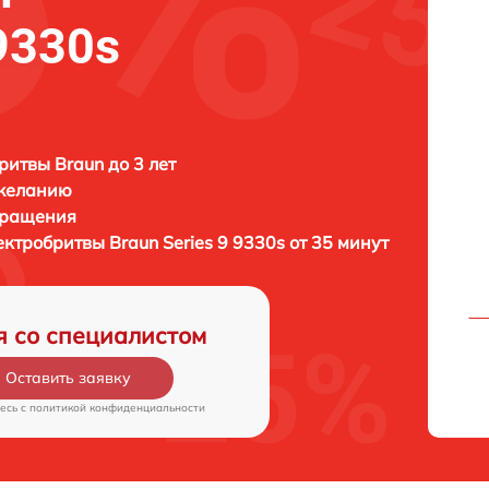
 9330s
ритвы Braun до 3 лет
 желанию
бращения
ектробритвы
Braun Series 9 9330s от 35 минут
я со специалистом
Оставить заявку
есь c
политикой конфиденциальности