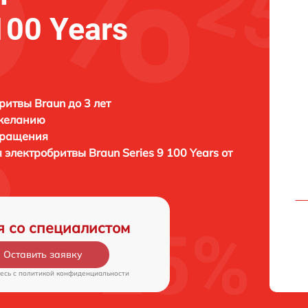
100 Years
ритвы Braun до 3 лет
 желанию
бращения
я электробритвы
Braun Series 9 100 Years от
я со специалистом
Оставить заявку
есь c
политикой конфиденциальности