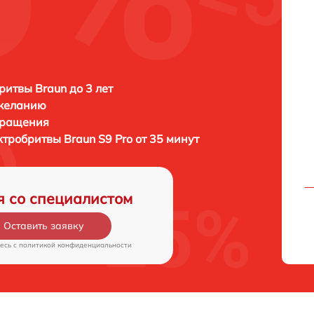
ритвы Braun до 3 лет
 желанию
бращения
ектробритвы
Braun S9 Pro от 35 минут
я со специалистом
Оставить заявку
есь c
политикой конфиденциальности